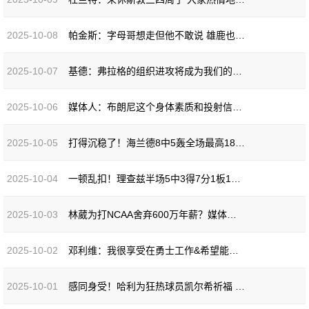
2025-10-08
帕金斯：字母哥想走但他不敢说 雄鹿也懂但在装傻
2025-10-07
基德：弗拉格的组织进攻将成为我们的一个优势 他未来只会更出色
2025-10-06
媒体人：布朗尼这个身体素质和投射信心 打打CBA真挺合适
2025-10-05
打得沉稳了！海兰德8中5轰全场最高18分外加3板3助1断
2025-10-04
一顿乱扣！理查兹半场5中3得7分1板1助1断 正负值+16最高
2025-10-03
林葳为打NCAA舍弃600万年薪？媒体人：这说法明显不符合现实
2025-10-02
邓利维：我很享受在勇士工作&希望能在这里待很久 今夏情况很特别
2025-10-01
感同身受！哈利为狂热球员凯尔希祈福 前者上赛季总决赛G7也伤退