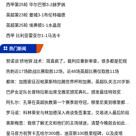
西甲第25轮 毕尔巴鄂3-2赫罗纳
英超第23轮 曼城3-1布伦特福德
英超第25轮 埃弗顿1-1水晶宫
西甲 比利亚雷亚尔1-1马洛卡
热门新闻
努诺谈‘挤地铁’战术：简直疯了，裁判应重新审查，很多都是犯规
热刺近17场欧战比赛取胜12场，近48场英超比赛仅取胜11场
都体：加图索征召帕莱斯特拉踢世界杯附加赛，英超队关注20岁新
巴萨女足队长普特拉斯出席戈雅奖颁奖典礼，颁发最佳特效奖
阿扎尔：孔蒂在英超执教第一个赛季就夺冠，穆里尼奥到哪里都能
赢
罗马诺：科林蒂安与林加德深入商谈免签事宜，交易进入最后阶段
奥斯梅恩：我很了解尤文和他们的主场球迷，清楚今晚就会如此艰
难
皇马官方祝贺卡瓦哈尔300胜、迪亚斯100胜里程碑，以及皮塔