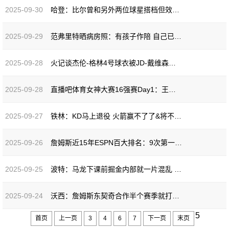
2025-09-30
哈登：比尔曾和另外两位球星搭档但效果不理想 我经历过类似情况
2025-09-29
范弗里特晒病房照：有孩子作陪 自己已经可以拄拐下地
2025-09-28
火记谈杰伦-格林4号球衣被JD-戴维森穿走：一个时代的结束
2025-09-28
直播吧体育女神大赛16强赛Day1：王欣瑜淘汰卓识 刘湘击败熊敦瀚
2025-09-27
铁林：KD马上退役 火箭赢不了了&将不得不再次通过选秀寻找拼图
2025-09-26
詹姆斯近15年ESPN百大排名：9次第一！现连续四年无缘前五
2025-09-25
波特：马龙下课前掘金内部就一片混乱 也许我才是球队的问题
2025-09-24
沃西：詹姆斯东契奇合作半个赛季就打到西部第三 我看好湖人前景
5
首页
上一页
3
4
6
7
下一页
末页