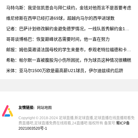
马特乌斯：我坚信凯恩会与拜仁续约，金钱对他而言不是首要考虑
维尼修斯在西甲已经打进69球，超越内马尔的西甲进球数
记者：巴萨计划修改解约金避免德罗情况，一线队首秀解约金1亿
欧
哥哥谈博格巴：恢复巅峰状态需要时间，他一直在努力
邮报：姆伯莫邀请法国母校的学生来曼市，参观老特拉福德和卡灵
顿
希勒：帕尔默一直被腹股沟小伤所困扰，作为球员这种情况很糟糕
米体：亚马尔1500万欧是最高薪U21球员，伊尔迪兹续约后跻
友情链接:
网站地图
Copyright © 2018-2024 足球直播,新足球直播,足球直播在线直播观看免
费直播吧,足球直播免费在线观看,24直播吧 版权所有 备案号:
蜀ICP备
2021003520号-1