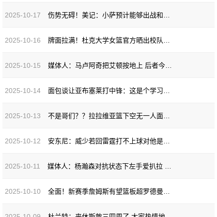
2025-10-17
伤势无碍！美记：小萨预计能够出战和太阳的常规赛揭幕战
2025-10-16
牌面拉满！杜克大学女篮官方晒出校队专属配色的Kobe 5 PE
2025-10-15
媒体人：马卢阿奇把艾顿按地上 后者今天的护筐存在感太薄弱了
2025-10-14
面包谈让亚布塞莱打中锋：这是个学习的过程 下半场明显更好了
2025-10-13
不是哥们？？拉拉维亚篮下空无一人面对空篮 3投1中？
2025-10-12
安东尼：威少若回雷霆打不上球对他是一种贬低 除非他要退役巡演
2025-10-11
媒体人：杨瀚森对抗状态下左手爱扒拉 因核心力量和对抗能力不足
2025-10-10
全面！新赛季詹姆斯有望篮板超罗德曼&助攻超基德&三分超米勒
2025-10-09
杜兰特：来休斯敦三四周了 大家热情地欢迎我 感觉就像家一样