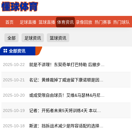
首页
足球直播
篮球直播
体育资讯
录像回放
热门赛事
热门球队
全部
足球资讯
篮球资讯
全部资讯
2025-10-22
就是不讲理！东契奇单打巴特勒 后撤步加长三分一箭穿心！
2025-10-21
名记：黄蜂裁掉丁威迪留下康诺顿是因为后者是队内唯一有总冠军的
2025-10-20
或成受限自由球员！艾维&马瑟林&丹尼尔斯&索汉&杜伦等仍未续约
2025-10-19
记者：开拓者未来5天将训练4天 本以为昌西会给球队再放个周末
2025-10-18
斯波：挡拆战术减少是阵容适配的选择，同时将增加更多死球战术