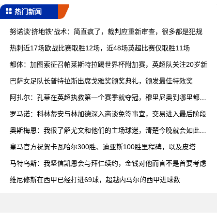
热门新闻
努诺谈‘挤地铁’战术：简直疯了，裁判应重新审查，很多都是犯规
热刺近17场欧战比赛取胜12场，近48场英超比赛仅取胜11场
都体：加图索征召帕莱斯特拉踢世界杯附加赛，英超队关注20岁新
巴萨女足队长普特拉斯出席戈雅奖颁奖典礼，颁发最佳特效奖
阿扎尔：孔蒂在英超执教第一个赛季就夺冠，穆里尼奥到哪里都能
赢
罗马诺：科林蒂安与林加德深入商谈免签事宜，交易进入最后阶段
奥斯梅恩：我很了解尤文和他们的主场球迷，清楚今晚就会如此艰
难
皇马官方祝贺卡瓦哈尔300胜、迪亚斯100胜里程碑，以及皮塔
马特乌斯：我坚信凯恩会与拜仁续约，金钱对他而言不是首要考虑
维尼修斯在西甲已经打进69球，超越内马尔的西甲进球数