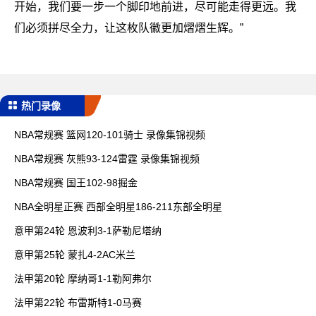
开始，我们要一步一个脚印地前进，尽可能走得更远。我
们必须拼尽全力，让这枚队徽更加熠熠生辉。”
热门录像
NBA常规赛 篮网120-101骑士 录像集锦视频
NBA常规赛 灰熊93-124雷霆 录像集锦视频
NBA常规赛 国王102-98掘金
NBA全明星正赛 西部全明星186-211东部全明星
意甲第24轮 恩波利3-1萨勒尼塔纳
意甲第25轮 蒙扎4-2AC米兰
法甲第20轮 摩纳哥1-1勒阿弗尔
法甲第22轮 布雷斯特1-0马赛