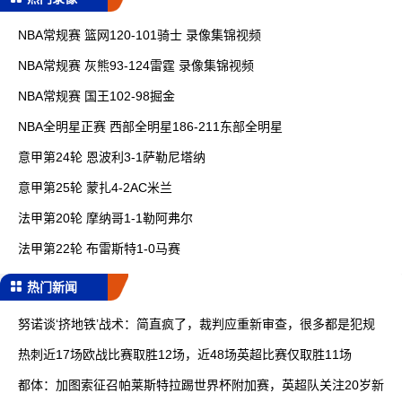
NBA常规赛 篮网120-101骑士 录像集锦视频
NBA常规赛 灰熊93-124雷霆 录像集锦视频
NBA常规赛 国王102-98掘金
NBA全明星正赛 西部全明星186-211东部全明星
意甲第24轮 恩波利3-1萨勒尼塔纳
意甲第25轮 蒙扎4-2AC米兰
法甲第20轮 摩纳哥1-1勒阿弗尔
法甲第22轮 布雷斯特1-0马赛
热门新闻
努诺谈‘挤地铁’战术：简直疯了，裁判应重新审查，很多都是犯规
热刺近17场欧战比赛取胜12场，近48场英超比赛仅取胜11场
都体：加图索征召帕莱斯特拉踢世界杯附加赛，英超队关注20岁新