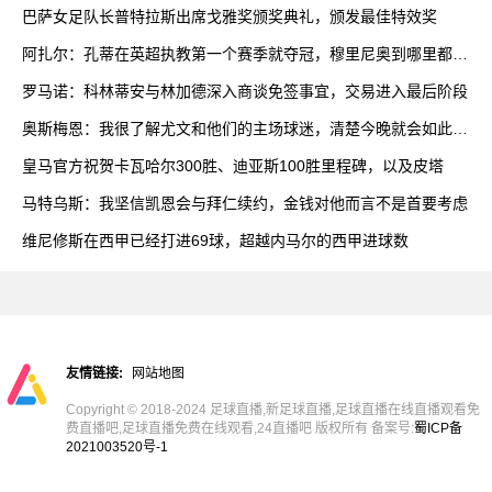
巴萨女足队长普特拉斯出席戈雅奖颁奖典礼，颁发最佳特效奖
阿扎尔：孔蒂在英超执教第一个赛季就夺冠，穆里尼奥到哪里都能
赢
罗马诺：科林蒂安与林加德深入商谈免签事宜，交易进入最后阶段
奥斯梅恩：我很了解尤文和他们的主场球迷，清楚今晚就会如此艰
难
皇马官方祝贺卡瓦哈尔300胜、迪亚斯100胜里程碑，以及皮塔
马特乌斯：我坚信凯恩会与拜仁续约，金钱对他而言不是首要考虑
维尼修斯在西甲已经打进69球，超越内马尔的西甲进球数
友情链接:
网站地图
Copyright © 2018-2024 足球直播,新足球直播,足球直播在线直播观看免
费直播吧,足球直播免费在线观看,24直播吧 版权所有 备案号:
蜀ICP备
2021003520号-1