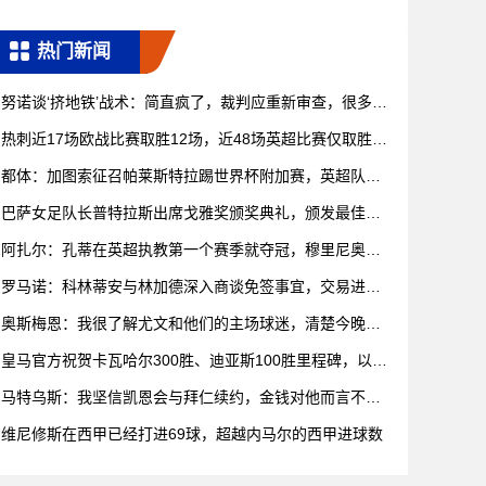
热门新闻
努诺谈‘挤地铁’战术：简直疯了，裁判应重新审查，很多都
是犯规
热刺近17场欧战比赛取胜12场，近48场英超比赛仅取胜11
场
都体：加图索征召帕莱斯特拉踢世界杯附加赛，英超队关
注20岁新
巴萨女足队长普特拉斯出席戈雅奖颁奖典礼，颁发最佳特
效奖
阿扎尔：孔蒂在英超执教第一个赛季就夺冠，穆里尼奥到
哪里都能赢
罗马诺：科林蒂安与林加德深入商谈免签事宜，交易进入
最后阶段
奥斯梅恩：我很了解尤文和他们的主场球迷，清楚今晚就
会如此艰难
皇马官方祝贺卡瓦哈尔300胜、迪亚斯100胜里程碑，以及
皮塔
马特乌斯：我坚信凯恩会与拜仁续约，金钱对他而言不是
首要考虑
维尼修斯在西甲已经打进69球，超越内马尔的西甲进球数