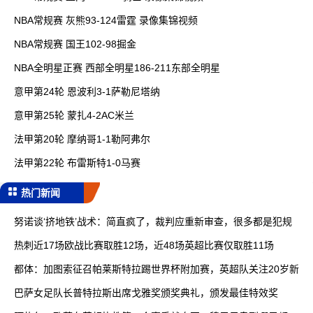
NBA常规赛 灰熊93-124雷霆 录像集锦视频
NBA常规赛 国王102-98掘金
NBA全明星正赛 西部全明星186-211东部全明星
意甲第24轮 恩波利3-1萨勒尼塔纳
意甲第25轮 蒙扎4-2AC米兰
法甲第20轮 摩纳哥1-1勒阿弗尔
法甲第22轮 布雷斯特1-0马赛
热门新闻
努诺谈‘挤地铁’战术：简直疯了，裁判应重新审查，很多都是犯规
热刺近17场欧战比赛取胜12场，近48场英超比赛仅取胜11场
都体：加图索征召帕莱斯特拉踢世界杯附加赛，英超队关注20岁新
巴萨女足队长普特拉斯出席戈雅奖颁奖典礼，颁发最佳特效奖