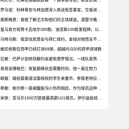
阿扎尔：孔蒂在英超执教第一个赛季就夺冠，穆里尼奥到
哪里都能赢
罗马诺：科林蒂安与林加德深入商谈免签事宜，交易进入
最后阶段
奥斯梅恩：我很了解尤文和他们的主场球迷，清楚今晚就
会如此艰难
皇马官方祝贺卡瓦哈尔300胜、迪亚斯100胜里程碑，以及
皮塔
马特乌斯：我坚信凯恩会与拜仁续约，金钱对他而言不是
首要考虑
维尼修斯在西甲已经打进69球，超越内马尔的西甲进球数
记者：巴萨计划修改解约金避免德罗情况，一线队首秀解
约金1亿欧
哥哥谈博格巴：恢复巅峰状态需要时间，他一直在努力
邮报：姆伯莫邀请法国母校的学生来曼市，参观老特拉福
德和卡灵顿
希勒：帕尔默一直被腹股沟小伤所困扰，作为球员这种情
况很糟糕
米体：亚马尔1500万欧是最高薪U21球员，伊尔迪兹续约
后跻