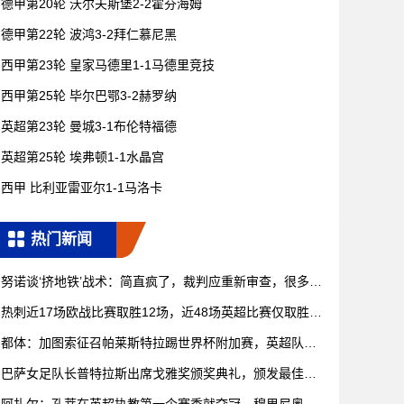
德甲第20轮 沃尔夫斯堡2-2霍芬海姆
德甲第22轮 波鸿3-2拜仁慕尼黑
西甲第23轮 皇家马德里1-1马德里竞技
西甲第25轮 毕尔巴鄂3-2赫罗纳
英超第23轮 曼城3-1布伦特福德
英超第25轮 埃弗顿1-1水晶宫
西甲 比利亚雷亚尔1-1马洛卡
热门新闻
努诺谈‘挤地铁’战术：简直疯了，裁判应重新审查，很多都
是犯规
热刺近17场欧战比赛取胜12场，近48场英超比赛仅取胜11
场
都体：加图索征召帕莱斯特拉踢世界杯附加赛，英超队关
注20岁新
巴萨女足队长普特拉斯出席戈雅奖颁奖典礼，颁发最佳特
效奖