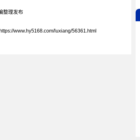
编整理发布
https://www.hy5168.com/luxiang/56361.html