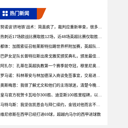
热门新闻
努诺谈‘挤地铁’战术：简直疯了，裁判应重新审查，很多都
是犯规
热刺近17场欧战比赛取胜12场，近48场英超比赛仅取胜11
场
都体：加图索征召帕莱斯特拉踢世界杯附加赛，英超队关
注20岁新
巴萨女足队长普特拉斯出席戈雅奖颁奖典礼，颁发最佳特
效奖
阿扎尔：孔蒂在英超执教第一个赛季就夺冠，穆里尼奥到
哪里都能赢
罗马诺：科林蒂安与林加德深入商谈免签事宜，交易进入
最后阶段
奥斯梅恩：我很了解尤文和他们的主场球迷，清楚今晚就
会如此艰难
皇马官方祝贺卡瓦哈尔300胜、迪亚斯100胜里程碑，以及
皮塔
马特乌斯：我坚信凯恩会与拜仁续约，金钱对他而言不是
首要考虑
维尼修斯在西甲已经打进69球，超越内马尔的西甲进球数