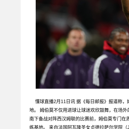
懂球直播2月11日讯 据《每日邮报》报道称
地。 姆伯莫不仅用进球让球迷欢欣鼓舞，在场
南下备战对阵西汉姆联的比赛前，姆伯莫专门在
练基地。 来自法国阿瓦隆圣女贞德拉萨尔学院（Jeanne 