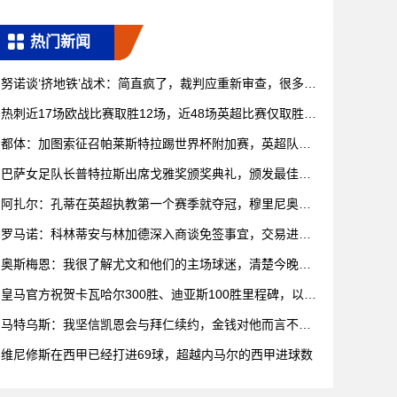
热门新闻
努诺谈‘挤地铁’战术：简直疯了，裁判应重新审查，很多都
是犯规
热刺近17场欧战比赛取胜12场，近48场英超比赛仅取胜11
场
都体：加图索征召帕莱斯特拉踢世界杯附加赛，英超队关
注20岁新
巴萨女足队长普特拉斯出席戈雅奖颁奖典礼，颁发最佳特
效奖
阿扎尔：孔蒂在英超执教第一个赛季就夺冠，穆里尼奥到
哪里都能赢
罗马诺：科林蒂安与林加德深入商谈免签事宜，交易进入
最后阶段
奥斯梅恩：我很了解尤文和他们的主场球迷，清楚今晚就
会如此艰难
皇马官方祝贺卡瓦哈尔300胜、迪亚斯100胜里程碑，以及
皮塔
马特乌斯：我坚信凯恩会与拜仁续约，金钱对他而言不是
首要考虑
维尼修斯在西甲已经打进69球，超越内马尔的西甲进球数