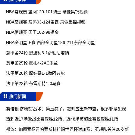
NBA常规赛 篮网120-101骑士 录像集锦视频
NBA常规赛 灰熊93-124雷霆 录像集锦视频
NBA常规赛 国王102-98掘金
NBA全明星正赛 西部全明星186-211东部全明星
意甲第24轮 恩波利3-1萨勒尼塔纳
意甲第25轮 蒙扎4-2AC米兰
法甲第20轮 摩纳哥1-1勒阿弗尔
法甲第22轮 布雷斯特1-0马赛
热门新闻
努诺谈‘挤地铁’战术：简直疯了，裁判应重新审查，很多都是犯规
热刺近17场欧战比赛取胜12场，近48场英超比赛仅取胜11场
都体：加图索征召帕莱斯特拉踢世界杯附加赛，英超队关注20岁新