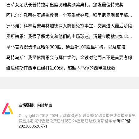
巴萨女足队长普特拉斯出席戈雅奖颁奖典礼，颁发最佳特效奖
阿扎尔：孔蒂在英超执教第一个赛季就夺冠，穆里尼奥到哪里都能
赢
罗马诺：科林蒂安与林加德深入商谈免签事宜，交易进入最后阶段
奥斯梅恩：我很了解尤文和他们的主场球迷，清楚今晚就会如此艰
难
皇马官方祝贺卡瓦哈尔300胜、迪亚斯100胜里程碑，以及皮塔
马特乌斯：我坚信凯恩会与拜仁续约，金钱对他而言不是首要考虑
维尼修斯在西甲已经打进69球，超越内马尔的西甲进球数
友情链接:
网站地图
Copyright © 2018-2024 足球直播,新足球直播,足球直播在线直播观看免
费直播吧,足球直播免费在线观看,24直播吧 版权所有 备案号:
蜀ICP备
2021003520号-1