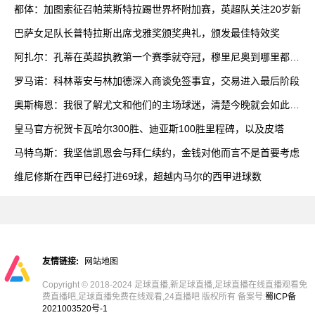
都体：加图索征召帕莱斯特拉踢世界杯附加赛，英超队关注20岁新
巴萨女足队长普特拉斯出席戈雅奖颁奖典礼，颁发最佳特效奖
阿扎尔：孔蒂在英超执教第一个赛季就夺冠，穆里尼奥到哪里都能
赢
罗马诺：科林蒂安与林加德深入商谈免签事宜，交易进入最后阶段
奥斯梅恩：我很了解尤文和他们的主场球迷，清楚今晚就会如此艰
难
皇马官方祝贺卡瓦哈尔300胜、迪亚斯100胜里程碑，以及皮塔
马特乌斯：我坚信凯恩会与拜仁续约，金钱对他而言不是首要考虑
维尼修斯在西甲已经打进69球，超越内马尔的西甲进球数
友情链接:
网站地图
Copyright © 2018-2024 足球直播,新足球直播,足球直播在线直播观看免
费直播吧,足球直播免费在线观看,24直播吧 版权所有 备案号:
蜀ICP备
2021003520号-1