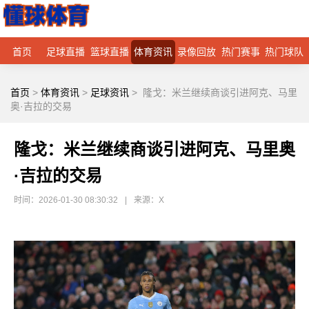
首页
足球直播
篮球直播
体育资讯
录像回放
热门赛事
热门球队
首页
>
体育资讯
>
足球资讯
>
隆戈：米兰继续商谈引进阿克、马里
奥·吉拉的交易
隆戈：米兰继续商谈引进阿克、马里奥
·吉拉的交易
时间：2026-01-30 08:30:32
|
来源：X