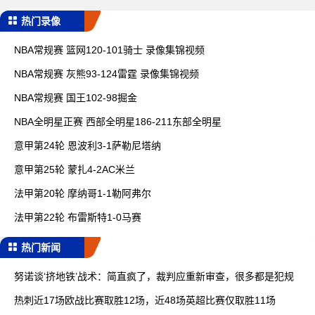
热门录像
NBA常规赛 篮网120-101骑士 录像集锦视频
NBA常规赛 灰熊93-124雷霆 录像集锦视频
NBA常规赛 国王102-98掘金
NBA全明星正赛 西部全明星186-211东部全明星
意甲第24轮 恩波利3-1萨勒尼塔纳
意甲第25轮 蒙扎4-2AC米兰
法甲第20轮 摩纳哥1-1勒阿弗尔
法甲第22轮 布雷斯特1-0马赛
热门新闻
努诺谈‘挤地铁’战术：简直疯了，裁判应重新审查，很多都是犯规
热刺近17场欧战比赛取胜12场，近48场英超比赛仅取胜11场