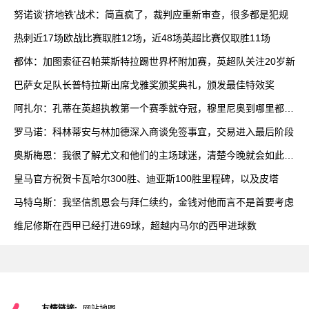
努诺谈‘挤地铁’战术：简直疯了，裁判应重新审查，很多都是犯规
热刺近17场欧战比赛取胜12场，近48场英超比赛仅取胜11场
都体：加图索征召帕莱斯特拉踢世界杯附加赛，英超队关注20岁新
巴萨女足队长普特拉斯出席戈雅奖颁奖典礼，颁发最佳特效奖
阿扎尔：孔蒂在英超执教第一个赛季就夺冠，穆里尼奥到哪里都能
赢
罗马诺：科林蒂安与林加德深入商谈免签事宜，交易进入最后阶段
奥斯梅恩：我很了解尤文和他们的主场球迷，清楚今晚就会如此艰
难
皇马官方祝贺卡瓦哈尔300胜、迪亚斯100胜里程碑，以及皮塔
马特乌斯：我坚信凯恩会与拜仁续约，金钱对他而言不是首要考虑
维尼修斯在西甲已经打进69球，超越内马尔的西甲进球数