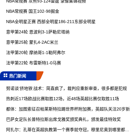
NBA常规赛 灰熊93-124雷霆 录像集锦视频
NBA常规赛 国王102-98掘金
NBA全明星正赛 西部全明星186-211东部全明星
意甲第24轮 恩波利3-1萨勒尼塔纳
意甲第25轮 蒙扎4-2AC米兰
法甲第20轮 摩纳哥1-1勒阿弗尔
法甲第22轮 布雷斯特1-0马赛
热门新闻
努诺谈‘挤地铁’战术：简直疯了，裁判应重新审查，很多都是犯规
热刺近17场欧战比赛取胜12场，近48场英超比赛仅取胜11场
都体：加图索征召帕莱斯特拉踢世界杯附加赛，英超队关注20岁新
巴萨女足队长普特拉斯出席戈雅奖颁奖典礼，颁发最佳特效奖
阿扎尔：孔蒂在英超执教第一个赛季就夺冠，穆里尼奥到哪里都能