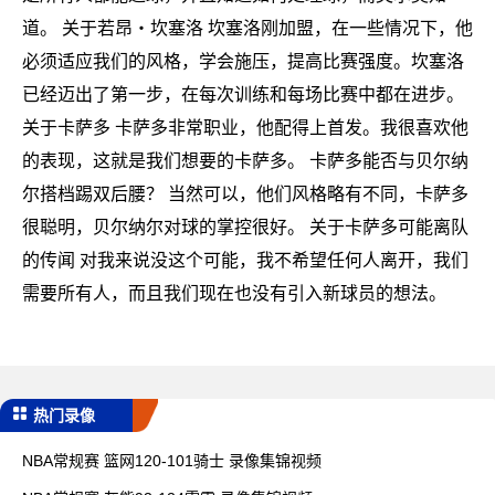
道。 关于若昂・坎塞洛 坎塞洛刚加盟，在一些情况下，他
必须适应我们的风格，学会施压，提高比赛强度。坎塞洛
已经迈出了第一步，在每次训练和每场比赛中都在进步。
关于卡萨多 卡萨多非常职业，他配得上首发。我很喜欢他
的表现，这就是我们想要的卡萨多。 卡萨多能否与贝尔纳
尔搭档踢双后腰？ 当然可以，他们风格略有不同，卡萨多
很聪明，贝尔纳尔对球的掌控很好。 关于卡萨多可能离队
的传闻 对我来说没这个可能，我不希望任何人离开，我们
需要所有人，而且我们现在也没有引入新球员的想法。
热门录像
NBA常规赛 篮网120-101骑士 录像集锦视频