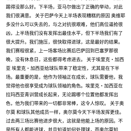
踢得没那么好。下半场，亚马尔做出了正确的举动，对此
我们很满意。 关于巴萨今天上半场表现糟糕的原因 奥维耶
多没什么可以失去的，与之对抗很艰难，他们高位逼抢很
凶，上半场我们没有发挥出最佳水平，但下半场我们有了
很大提升。我们施压，很快取得进球，这是最好的结果。
我们赛程很紧，上一场客场比赛后巴萨回到巴塞罗那很
晚，没有休息日，这些都得考虑进去。 关于埃里克・加西
亚 埃里克・加西亚给球队带来了稳定性，尤其是在下半
场。最重要的是，他作为领袖正在成长，球队需要他，我
觉得他也很享受成为球队领袖的角色。埃里克・加西亚在
拉玛西亚青训营成长起来，无论踢哪个位置他都发挥出
色，他为我们带来的一切都非常棒，这令人惊叹。 关于奥
尔莫 和球队其他成员一样，奥尔莫今天下半场发挥更佳。
过去两三场比赛他进步很大，这就是他能上场的原因。不
是所有人都能进球，并且知道如何处理球，而奥尔莫知