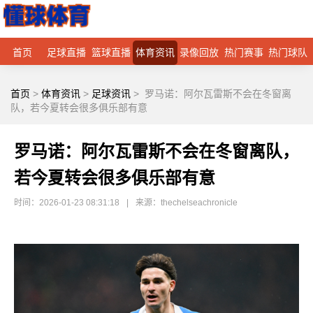
首页
足球直播
篮球直播
体育资讯
录像回放
热门赛事
热门球队
首页
>
体育资讯
>
足球资讯
>
罗马诺：阿尔瓦雷斯不会在冬窗离
队，若今夏转会很多俱乐部有意
罗马诺：阿尔瓦雷斯不会在冬窗离队，
若今夏转会很多俱乐部有意
时间：2026-01-23 08:31:18
|
来源：thechelseachronicle