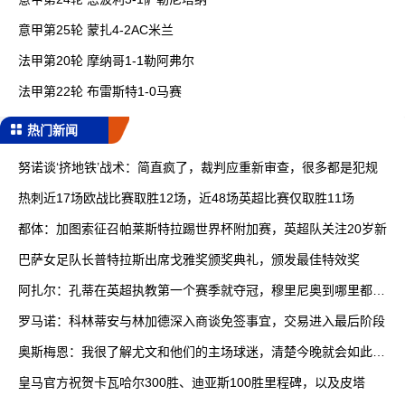
意甲第25轮 蒙扎4-2AC米兰
法甲第20轮 摩纳哥1-1勒阿弗尔
法甲第22轮 布雷斯特1-0马赛
热门新闻
努诺谈‘挤地铁’战术：简直疯了，裁判应重新审查，很多都是犯规
热刺近17场欧战比赛取胜12场，近48场英超比赛仅取胜11场
都体：加图索征召帕莱斯特拉踢世界杯附加赛，英超队关注20岁新
巴萨女足队长普特拉斯出席戈雅奖颁奖典礼，颁发最佳特效奖
阿扎尔：孔蒂在英超执教第一个赛季就夺冠，穆里尼奥到哪里都能
赢
罗马诺：科林蒂安与林加德深入商谈免签事宜，交易进入最后阶段
奥斯梅恩：我很了解尤文和他们的主场球迷，清楚今晚就会如此艰
难
皇马官方祝贺卡瓦哈尔300胜、迪亚斯100胜里程碑，以及皮塔