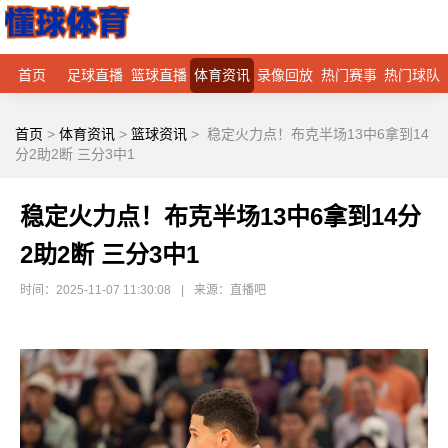
首页
足球直播
篮球直播
体育资讯
录像回放
热门赛事
热门球队
首页
>
体育资讯
>
篮球资讯
>
稳定火力点！布克半场13中6拿到14
分2助2断 三分3中1
稳定火力点！布克半场13中6拿到14分
2助2断 三分3中1
时间：2025-11-07 11:30:08
|
来源：直播吧