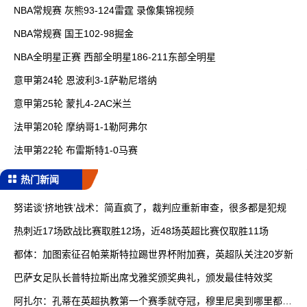
NBA常规赛 灰熊93-124雷霆 录像集锦视频
NBA常规赛 国王102-98掘金
NBA全明星正赛 西部全明星186-211东部全明星
意甲第24轮 恩波利3-1萨勒尼塔纳
意甲第25轮 蒙扎4-2AC米兰
法甲第20轮 摩纳哥1-1勒阿弗尔
法甲第22轮 布雷斯特1-0马赛
热门新闻
努诺谈‘挤地铁’战术：简直疯了，裁判应重新审查，很多都是犯规
热刺近17场欧战比赛取胜12场，近48场英超比赛仅取胜11场
都体：加图索征召帕莱斯特拉踢世界杯附加赛，英超队关注20岁新
巴萨女足队长普特拉斯出席戈雅奖颁奖典礼，颁发最佳特效奖
阿扎尔：孔蒂在英超执教第一个赛季就夺冠，穆里尼奥到哪里都能