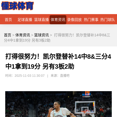
首页
足球直播
篮球直播
体育资讯
录像回放
热门赛事
热门球队
首页
>
体育资讯
>
篮球资讯
>
打得很努力！凯尔登替补14中8&三
分4中1拿到19分 另有3板2助
打得很努力！凯尔登替补14中8&三分4
中1拿到19分 另有3板2助
时间：2025-11-03 11:30:07
|
来源：直播吧