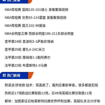
NBA常规赛 篮网120-101骑士 录像集锦视频
NBA常规赛 灰熊93-124雷霆 录像集锦视频
NBA常规赛 国王102-98掘金
NBA全明星正赛 西部全明星186-211东部全明星
意甲第24轮 恩波利3-1萨勒尼塔纳
意甲第25轮 蒙扎4-2AC米兰
法甲第20轮 摩纳哥1-1勒阿弗尔
法甲第22轮 布雷斯特1-0马赛
热门新闻
努诺谈‘挤地铁’战术：简直疯了，裁判应重新审查，很多都是犯规
热刺近17场欧战比赛取胜12场，近48场英超比赛仅取胜11场
都体：加图索征召帕莱斯特拉踢世界杯附加赛，英超队关注20岁新