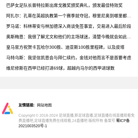
巴萨女足队长普特拉斯出席戈雅奖颁奖典礼，颁发最佳特效奖
阿扎尔：孔蒂在英超执教第一个赛季就夺冠，穆里尼奥到哪里都能
赢
罗马诺：科林蒂安与林加德深入商谈免签事宜，交易进入最后阶段
奥斯梅恩：我很了解尤文和他们的主场球迷，清楚今晚就会如此艰
难
皇马官方祝贺卡瓦哈尔300胜、迪亚斯100胜里程碑，以及皮塔
马特乌斯：我坚信凯恩会与拜仁续约，金钱对他而言不是首要考虑
维尼修斯在西甲已经打进69球，超越内马尔的西甲进球数
友情链接:
网站地图
Copyright © 2018-2024 足球直播,新足球直播,足球直播在线直播观看免
费直播吧,足球直播免费在线观看,24直播吧 版权所有 备案号:
蜀ICP备
2021003520号-1