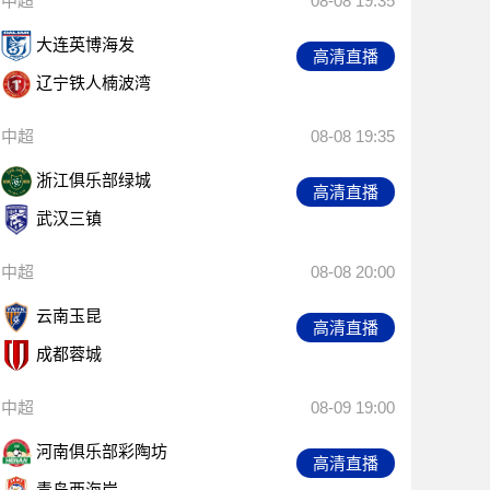
中超
08-08 19:35
大连英博海发
高清直播
辽宁铁人楠波湾
中超
08-08 19:35
浙江俱乐部绿城
高清直播
武汉三镇
中超
08-08 20:00
云南玉昆
高清直播
成都蓉城
中超
08-09 19:00
河南俱乐部彩陶坊
高清直播
青岛西海岸