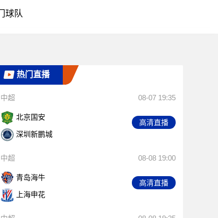
门球队
热门直播
中超
08-07 19:35
北京国安
高清直播
深圳新鹏城
中超
08-08 19:00
青岛海牛
高清直播
上海申花