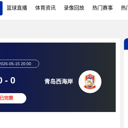
篮球直播
体育资讯
录像回放
热门赛事
热
2026-05-15 20:00
0
-
0
青岛西海岸
已完赛