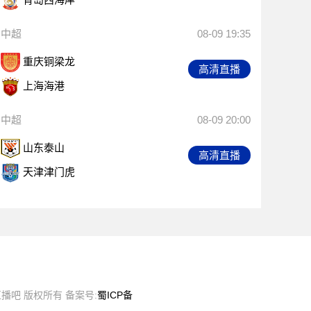
中超
08-09 19:35
重庆铜梁龙
高清直播
上海海港
中超
08-09 20:00
山东泰山
高清直播
天津津门虎
直播吧 版权所有 备案号:
蜀ICP备