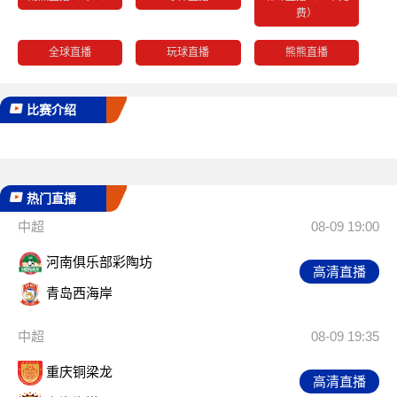
费）
全球直播
玩球直播
熊熊直播
比赛介绍
热门直播
中超
08-09 19:00
河南俱乐部彩陶坊
高清直播
青岛西海岸
中超
08-09 19:35
重庆铜梁龙
高清直播