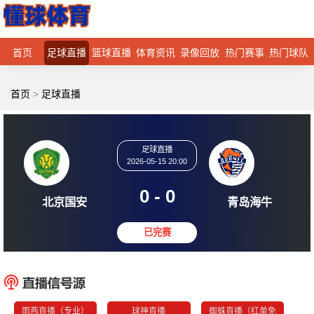
首页
足球直播
篮球直播
体育资讯
录像回放
热门赛事
热门球队
首页
>
足球直播
足球直播
2026-05-15 20:00
0
-
0
北京国安
青岛
已完赛
雨燕直播（专业）
球神直播
蜘蛛直播（红单免