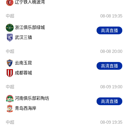
辽宁铁人楠波湾
中超
08-08 19:35
浙江俱乐部绿城
高清直播
武汉三镇
中超
08-08 20:00
云南玉昆
高清直播
成都蓉城
中超
08-09 19:00
河南俱乐部彩陶坊
高清直播
青岛西海岸
中超
08-09 19:35