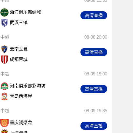
中超
08-08 19:35
浙江俱乐部绿城
高清直播
武汉三镇
中超
08-08 20:00
云南玉昆
高清直播
成都蓉城
中超
08-09 19:00
河南俱乐部彩陶坊
高清直播
青岛西海岸
中超
08-09 19:35
重庆铜梁龙
高清直播
上海海港