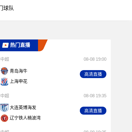
门球队
热门直播
中超
08-08 19:00
青岛海牛
高清直播
上海申花
中超
08-08 19:35
大连英博海发
高清直播
辽宁铁人楠波湾