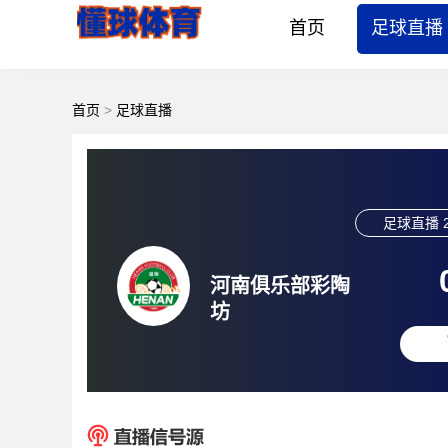
首页
足球直播
首页
>
足球直播
足球直播
河南俱乐部彩陶
坊