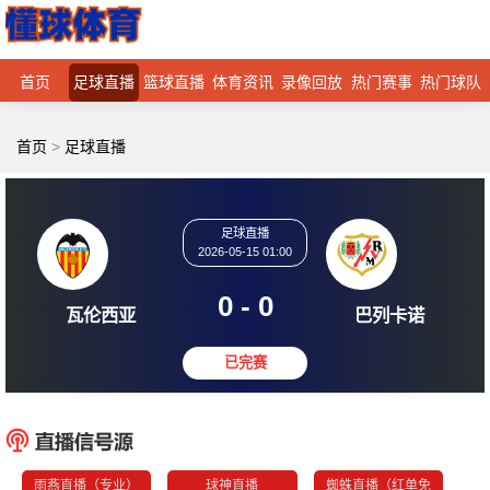
首页
足球直播
篮球直播
体育资讯
录像回放
热门赛事
热门球队
首页
>
足球直播
足球直播
2026-05-15 01:00
0
-
0
瓦伦西亚
巴列
已完赛
雨燕直播（专业）
球神直播
蜘蛛直播（红单免